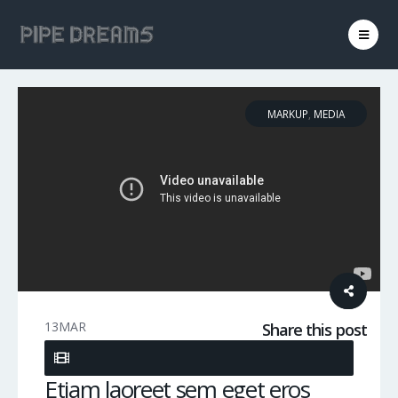
MARKUP
,
MEDIA
13
MAR
Share this post
Etiam laoreet sem eget eros