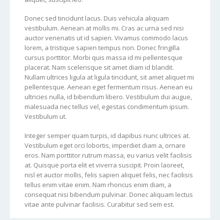
Donec sed tincidunt lacus. Duis vehicula aliquam
vestibulum. Aenean at mollis mi. Cras ac urna sed nisi
auctor venenatis ut id sapien. Vivamus commodo lacus
lorem, a tristique sapien tempus non. Donec fringilla
cursus porttitor. Morbi quis massa id mi pellentesque
placerat. Nam scelerisque sit amet diam id blandit.
Nullam ultrices ligula at ligula tincidunt, sit amet aliquet mi
pellentesque. Aenean eget fermentum risus. Aenean eu
ultricies nulla, id bibendum libero. Vestibulum dui augue,
malesuada nec tellus vel, egestas condimentum ipsum.
Vestibulum ut.
Integer semper quam turpis, id dapibus nunc ultrices at.
Vestibulum eget orci lobortis, imperdiet diam a, ornare
eros. Nam porttitor rutrum massa, eu varius velit facilisis
at. Quisque porta elit et viverra suscipit. Proin laoreet,
nisl et auctor mollis, felis sapien aliquet felis, nec facilisis
tellus enim vitae enim. Nam rhoncus enim diam, a
consequat nisi bibendum pulvinar. Donec aliquam lectus
vitae ante pulvinar facilisis. Curabitur sed sem est.