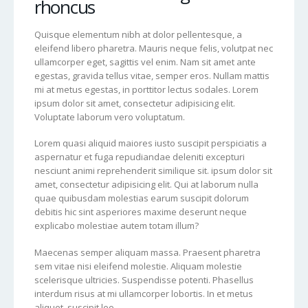
rhoncus
Quisque elementum nibh at dolor pellentesque, a
eleifend libero pharetra. Mauris neque felis, volutpat nec
ullamcorper eget, sagittis vel enim. Nam sit amet ante
egestas, gravida tellus vitae, semper eros. Nullam mattis
mi at metus egestas, in porttitor lectus sodales. Lorem
ipsum dolor sit amet, consectetur adipisicing elit.
Voluptate laborum vero voluptatum.
Lorem quasi aliquid maiores iusto suscipit perspiciatis a
aspernatur et fuga repudiandae deleniti excepturi
nesciunt animi reprehenderit similique sit. ipsum dolor sit
amet, consectetur adipisicing elit. Qui at laborum nulla
quae quibusdam molestias earum suscipit dolorum
debitis hic sint asperiores maxime deserunt neque
explicabo molestiae autem totam illum?
Maecenas semper aliquam massa. Praesent pharetra
sem vitae nisi eleifend molestie. Aliquam molestie
scelerisque ultricies. Suspendisse potenti. Phasellus
interdum risus at mi ullamcorper lobortis. In et metus
aliquet, suscipit leo.